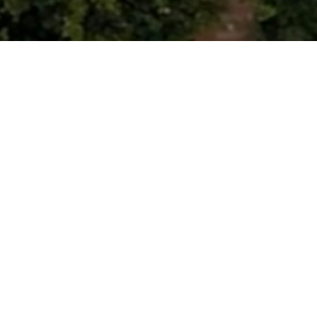
IL FASCINO DELLA RIVIERA ITALIANA
Изысканная вилла с видом на Средиземное море.